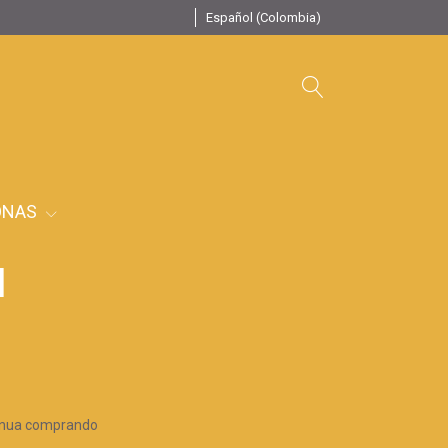
Español (Colombia)
ONAS
I
inua comprando