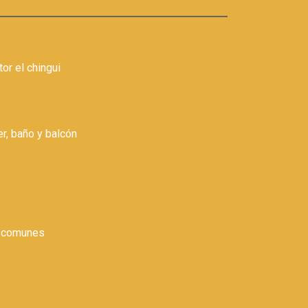
or el chingui
er, baño y balcón
s comunes