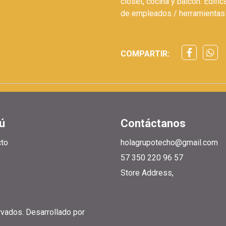
closet, cocina y balcón. Edif
de empleados / herramientas 
COMPARTIR:
ú
Contáctanos
cto
holagrupotecho@gmail.com
57 350 220 96 57
Store Address,
rvados.
Desarrollado por