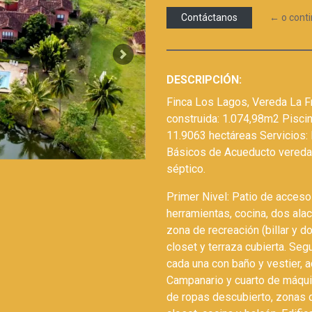
Contáctanos
← o cont
Next
DESCRIPCIÓN:
Finca Los Lagos, Vereda La F
construida: 1.074,98m2 Piscin
11.9063 hectáreas Servicios: 
Básicos de Acueducto veredal
séptico.
Primer Nivel: Patio de acceso 
herramientas, cocina, dos ala
zona de recreación (billar y d
closet y terraza cubierta. Seg
cada una con baño y vestier, a
Campanario y cuarto de máqui
de ropas descubierto, zonas d