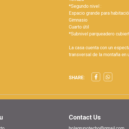
*Segundo nivel :
Espacio grande para habitació
Gimnasio
Cuarto útil
*Subnivel parqueadero cubierto
La casa cuenta con un especta
transversal de la montaña en 
SHARE:
u
Contact Us
cto
holagrupotecho@gmail.com