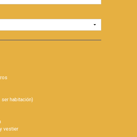
tros
 ser habitación)
th
 y vestier