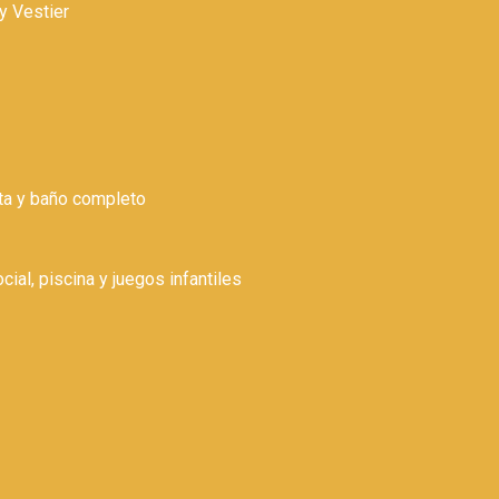
 y Vestier
eta y baño completo
ial, piscina y juegos infantiles