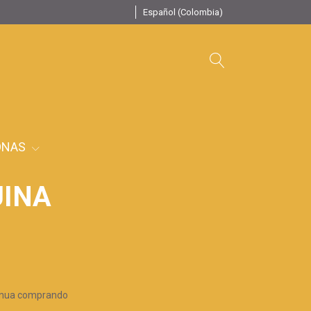
Español (Colombia)
ONAS
UINA
inua comprando