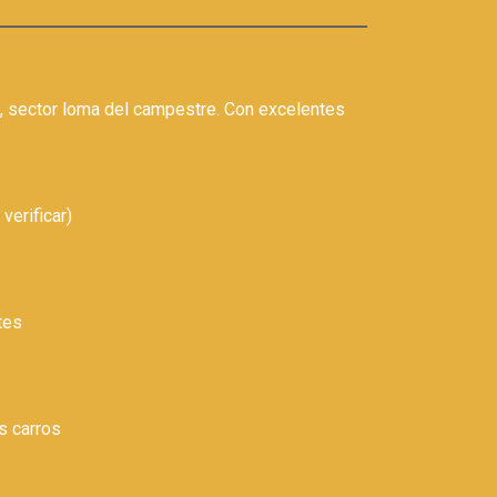
, sector loma del campestre. Con excelentes
verificar)
ntes
s carros