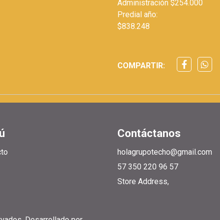
Administración $254.000
Predial año:
$838.248
COMPARTIR:
ú
Contáctanos
cto
holagrupotecho@gmail.com
57 350 220 96 57
Store Address,
rvados.
Desarrollado por